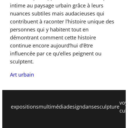
intime au paysage urbain grâce à leurs
nuances subtiles mais audacieuses qui
contribuent à raconter l’histoire unique des
personnes qui y habitent tout en
démontrant comment cette histoire
continue encore aujourd’hui d’être
influencée par ce qu’elles peignent ou
sculptent.
Art urbain
voy
expositions
multimédia
design
danse
sculpture
cul