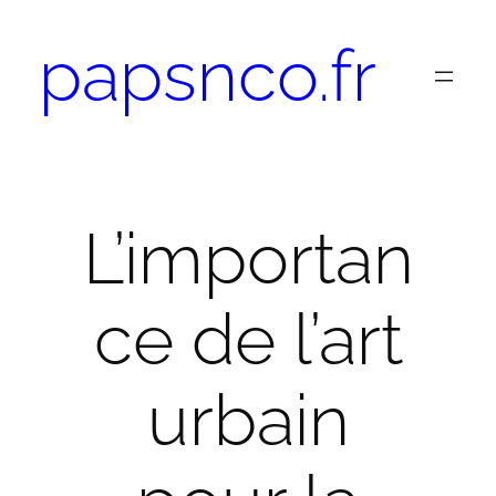
Aller
papsnco.fr
au
contenu
L’importan
ce de l’art
urbain