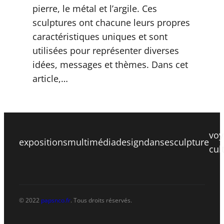
pierre, le métal et l’argile. Ces
sculptures ont chacune leurs propres
caractéristiques uniques et sont
utilisées pour représenter diverses
idées, messages et thèmes. Dans cet
article,…
voy
expositions
multimédia
design
danse
sculpture
cul
© 2022
papsnco.fr
. Tous droits réservés.