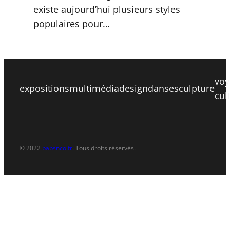
existe aujourd’hui plusieurs styles
populaires pour…
voy
expositions
multimédia
design
danse
sculpture
cul
© 2022
papsnco.fr
. Tous droits réservés.