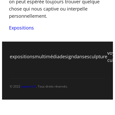
on peut espérée toujours trouver quelque
chose qui nous captive ou interpelle
personnellement.
Expositions
voy
expositions
multimédia
design
danse
sculpture
cul
© 2022
papsnco.fr
. Tous droits réservés.