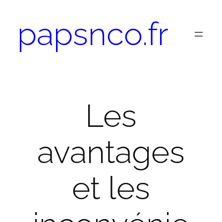
Aller
papsnco.fr
au
contenu
Les
avantages
et les