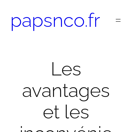
Aller
papsnco.fr
au
contenu
Les
avantages
et les