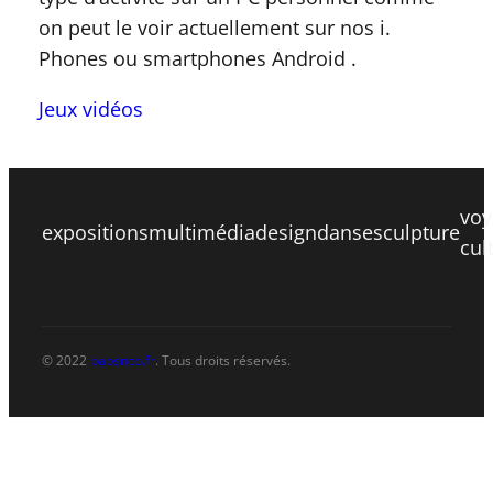
on peut le voir actuellement sur nos i.
Phones ou smartphones Android .
Jeux vidéos
voy
expositions
multimédia
design
danse
sculpture
cul
© 2022
papsnco.fr
. Tous droits réservés.