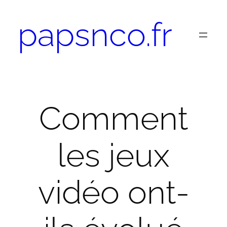
Aller
papsnco.fr
au
contenu
Comment
les jeux
vidéo ont-